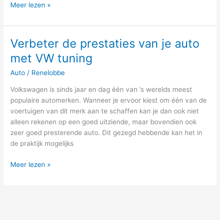
Meer lezen »
Verbeter de prestaties van je auto
Verbeter
de
met VW tuning
prestaties
Auto
/
Renelobbe
van
je
Volkswagen is sinds jaar en dag één van ’s werelds meest
auto
populaire automerken. Wanneer je ervoor kiest om één van de
met
voertuigen van dit merk aan te schaffen kan je dan ook niet
VW
alleen rekenen op een goed uitziende, maar bovendien ook
tuning
zeer goed presterende auto. Dit gezegd hebbende kan het in
de praktijk mogelijks
Meer lezen »