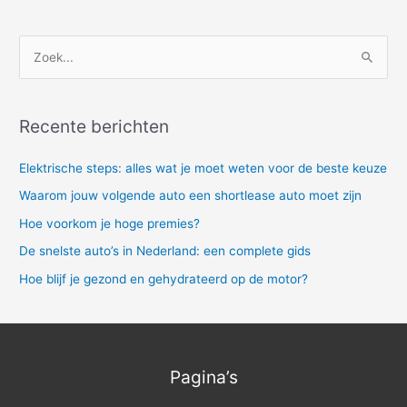
Z
o
e
Recente berichten
k
n
Elektrische steps: alles wat je moet weten voor de beste keuze
a
Waarom jouw volgende auto een shortlease auto moet zijn
a
Hoe voorkom je hoge premies?
r
De snelste auto’s in Nederland: een complete gids
:
Hoe blijf je gezond en gehydrateerd op de motor?
Pagina’s