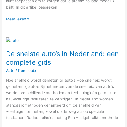
kunt toepassen om te zorgen dat je premie zo laag mogelijk
blijft. In dit artikel bespreken
Meer lezen »
De
snelste
De snelste auto’s in Nederland: een
auto’s
in
complete gids
Nederland:
Auto
/
Renelobbe
een
complete
Hoe snelheid wordt gemeten bij auto’s Hoe snelheid wordt
gids
gemeten bij auto’s Bij het meten van de snelheid van auto’s
worden verschillende methoden en technologieën gebruikt om
nauwkeurige resultaten te verkrijgen. In Nederland worden
standaardmethoden gehanteerd om de snelheid van
voertuigen te meten, zowel op de weg als op speciale
testbanen. Radarsnelheidsmeting Een veelgebruikte methode