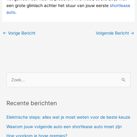
een grote glimlach achter het stuur van jouw eerste
shortlease
auto
.
←
Vorige Bericht
Volgende Bericht
→
Z
o
e
Recente berichten
k
n
Elektrische steps: alles wat je moet weten voor de beste keuze
a
Waarom jouw volgende auto een shortlease auto moet zijn
a
Hoe voorkom je hoge premies?