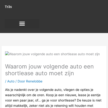
Ga
Tr3s
naar
de
inhoud
Triumph motoren
Motor onderhoud
Waarom jouw volgende auto een
shortlease auto moet zijn
/
Auto
/ Door
Renelobbe
Als je nadenkt over je volgende auto, vliegen de opties je
waarschijnlijk om de oren. Koop je een nieuwe, lease je eentje
voor een paar jaar, of… ga je voor shortlease? De keuze is niet
altijd makkelijk, zeker niet als je rekening wilt houden met