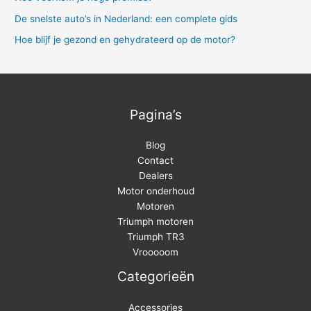
r
De snelste auto’s in Nederland: een complete gids
:
Hoe blijf je gezond en gehydrateerd op de motor?
Pagina’s
Blog
Contact
Dealers
Motor onderhoud
Motoren
Triumph motoren
Triumph TR3
Vrooooom
Categorieën
Accessories