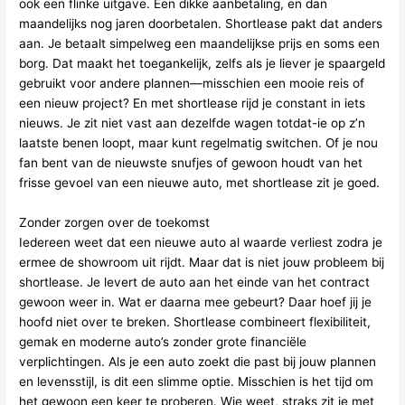
ook een flinke uitgave. Een dikke aanbetaling, en dan
maandelijks nog jaren doorbetalen. Shortlease pakt dat anders
aan. Je betaalt simpelweg een maandelijkse prijs en soms een
borg. Dat maakt het toegankelijk, zelfs als je liever je spaargeld
gebruikt voor andere plannen—misschien een mooie reis of
een nieuw project? En met shortlease rijd je constant in iets
nieuws. Je zit niet vast aan dezelfde wagen totdat-ie op z’n
laatste benen loopt, maar kunt regelmatig switchen. Of je nou
fan bent van de nieuwste snufjes of gewoon houdt van het
frisse gevoel van een nieuwe auto, met shortlease zit je goed.
Zonder zorgen over de toekomst
Iedereen weet dat een nieuwe auto al waarde verliest zodra je
ermee de showroom uit rijdt. Maar dat is niet jouw probleem bij
shortlease. Je levert de auto aan het einde van het contract
gewoon weer in. Wat er daarna mee gebeurt? Daar hoef jij je
hoofd niet over te breken. Shortlease combineert flexibiliteit,
gemak en moderne auto’s zonder grote financiële
verplichtingen. Als je een auto zoekt die past bij jouw plannen
en levensstijl, is dit een slimme optie. Misschien is het tijd om
het gewoon een keer te proberen. Wie weet, straks zit je met