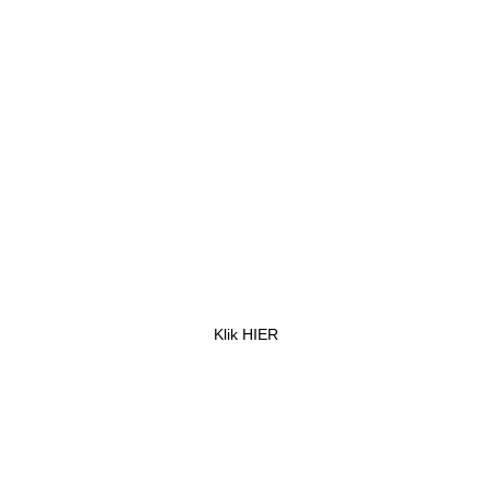
MEER ARTIKELEN
Triumph TR3
Klik HIER