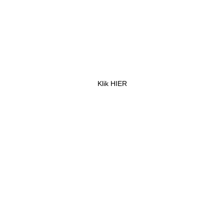
Triumph motoren
Klik HIER
Dealers